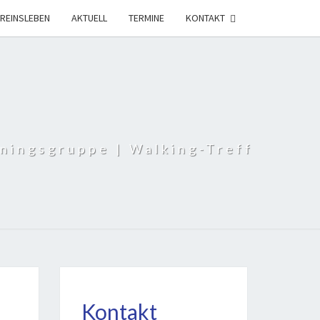
R­EINS­LE­BEN
AKTU­ELL
TER­MI­NE
KON­TAKT
ningsgruppe | Walking-Treff
Kontakt