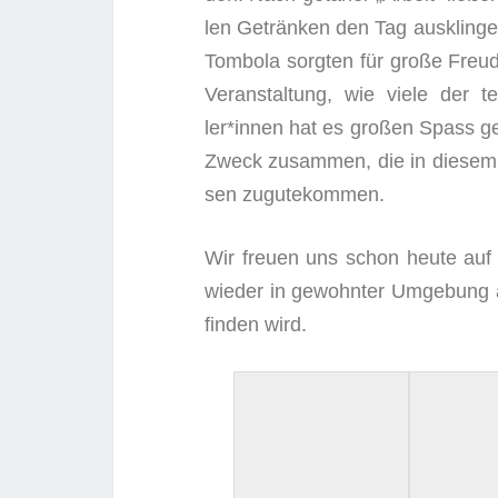
len Geträn­ken den Tag aus­klin­gen.
Tom­bo­la sorg­ten für gro­ße Freu­
Ver­an­stal­tung, wie vie­le der
ler*innen hat es gro­ßen Spass 
Zweck zusam­men, die in die­sem Ja
sen zugutekommen.
Wir freu­en uns schon heu­te auf d
wie­der in gewohn­ter Umge­bung a
fin­den wird.