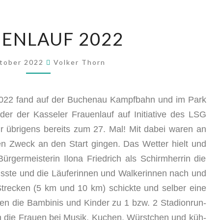
­EN­LAUF 2022
ktober 2022
Volker Thorn
 2022 fand auf der Buchen­au Kampf­bahn und im Park
der der Kas­se­ler Frau­en­lauf auf Initia­ti­ve des LSG
ahr übri­gens bereits zum 27. Mal! Mit dabei waren an
en Zweck an den Start gin­gen. Das Wet­ter hielt und
ger­meis­te­rin Ilo­na Fried­rich als Schirm­her­rin die
ss­te und die Läu­fe­rin­nen und Wal­ke­rin­nen nach und
 Stre­cken (5 km und 10 km) schick­te und sel­ber eine
­ten die Bam­bi­nis und Kin­der zu 1 bzw. 2 Sta­di­on­run­
en die Frau­en bei Musik, Kuchen, Würst­chen und küh­