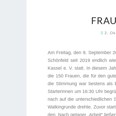
FRAU
2. O
Am Frei­tag, den 9. Sep­tem­ber
Schön­feld seit 2019 end­lich wie­
Kas­sel e. V. statt. In die­sem J
die 150 Frau­en, die für den gut
die Stim­mung war bes­tens als Bür­
Star­te­rin­nen um 16:30 Uhr begrü
nach auf die unter­schied­li­chen
Wal­king­run­de dreh­te. Zuvor star
den. Nach geta­ner „Arbeit“ lie­ß