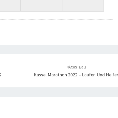
NÄCHSTER
2
Kas­sel Mara­thon 2022 – Lau­fen Und Helfe