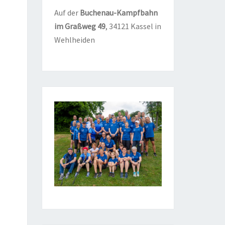
Auf der
Buchen­au-Kampf­bahn
im Graß­weg
49
, 34121 Kas­sel in
Wehlheiden