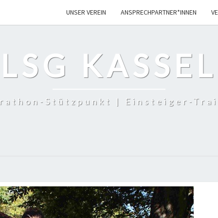
UNSER VER­EIN
ANSPRECHPARTNER*INNEN
VE
LSG KASSEL
rathon-Stützpunkt | Einsteiger-Trai