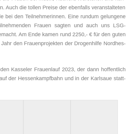
 Auch die tol­len Prei­se der eben­falls ver­an­stal­te­ten
de bei den Teil­neh­me­rin­nen. Eine rund­um gelun­ge­ne
 teil­neh­men­den Frau­en sag­ten und auch uns LSG-
gemacht. Am Ende kamen rund 2250,- € für den guten
hr den Frau­en­pro­jek­ten der Dro­gen­hil­fe Nord­hes­
en Kas­se­ler Frau­en­lauf 2023, der dann hof­fent­lich
uf der Hes­sen­kampf­bahn und in der Karl­saue statt­