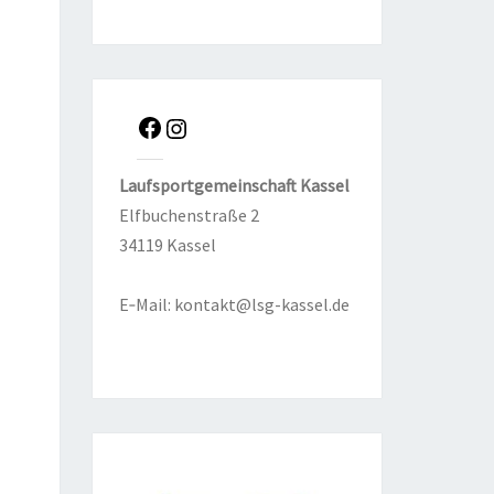
Lauf­sport­ge­mein­schaft Kas­sel
Elf­bu­chen­stra­ße 2
34119 Kas­sel
E‑Mail:
kontakt@lsg-kassel.de