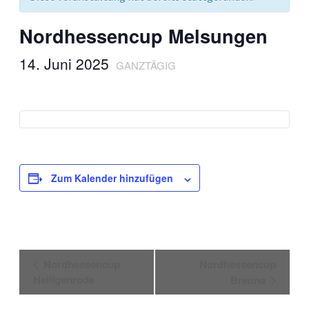
Nord­hes­sen­cup Melsungen
14. Juni 2025
GANZ­TÄ­GIG
Zum Kalender hinzufügen
Veranstaltung-
Nord­hes­sen­cup
Nord­hes­sen­cup
Navigation
Heiligenrode
Breuna