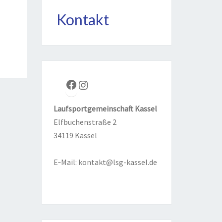
Kontakt
Face­book
Insta­gram
Lauf­sport­ge­mein­schaft Kas­sel
Elf­bu­chen­stra­ße 2
34119 Kas­sel
E‑Mail:
kontakt@lsg-kassel.de