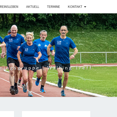
R­EINS­LE­BEN
AKTU­ELL
TER­MI­NE
KON­TAKT
ningsgruppe | Walking-Treff