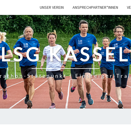
UNSER VER­EIN
ANSPRECHPARTNER*INNEN
VE
LSG KASSEL
rathon-Stützpunkt | Einsteiger-Trai