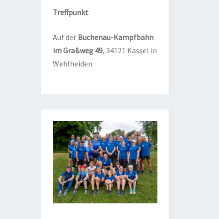
Treff­punkt
Auf der
Buchen­au-Kampf­bahn
im Graß­weg
49
, 34121 Kas­sel in
Wehlheiden