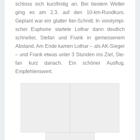
schloss sich kurz­fris­tig an. Bei bes­tem Wet­ter
ging es am 2.3. auf den 10-km-Rund­kurs.
Geplant war ein glat­ter 6er-Schnitt. In vor­olym­pi­
scher Eupho­rie star­te­te Lothar dann deut­lich
schnel­ler, Ste­fan und Frank in gemes­se­nem
Abstand. Am Ende kamen Lothar – als AK-Sie­ger
– und Frank etwas unter 3 Stun­den ins Ziel, Ste­
fan kurz danach. Ein schö­ner Aus­flug.
Empfehlenswert.