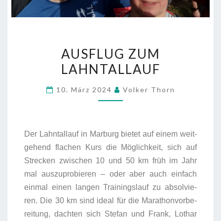
AUS­FLUG ZUM
LAHNTALLAUF
10. März 2024
Volker Thorn
Der Lahn­tall­auf in Mar­burg bie­tet auf einem weit­
ge­hend fla­chen Kurs die Mög­lich­keit, sich auf
Stre­cken zwi­schen 10 und 50 km früh im Jahr
mal aus­zu­pro­bie­ren – oder aber auch ein­fach
ein­mal einen lan­gen Trai­nings­lauf zu absol­vie­
ren. Die 30 km sind ide­al für die Mara­thon­vor­be­
rei­tung, dach­ten sich Ste­fan und Frank, Lothar