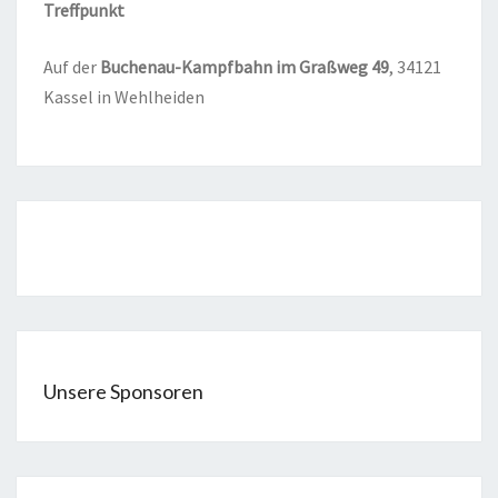
Treff­punkt
Auf der
Buchen­au-Kampf­bahn im Graß­weg
49
, 34121
Kas­sel in Wehlheiden
Unsere Sponsoren