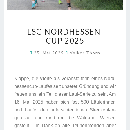
LSG NORD­HES­SEN­
CUP 2025
25. Mai 2025
Volker Thorn
Klap­pe, die Vier­te als Ver­an­stal­te­rin eines Nord­
hes­sen­cup-Lau­fes seit unse­rer Grün­dung und wir
freu­en uns, ein Teil die­ser Lauf-Serie zu sein. Am
16. Mai 2025 haben sich fast 500 Läu­fe­rin­nen
und Läu­fer den unter­schied­li­chen Stre­cken­län­
gen auf und rund um die Wald­au­er Wie­sen
gestellt. Ein Dank an alle Teil­neh­men­den aber