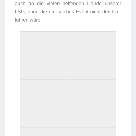
auch an die vie­len hel­fen­den Hän­de unse­rer
LSG, ohne die ein sol­ches Event nicht durch­zu­
füh­ren wäre.