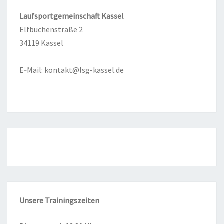
Lauf­sport­ge­mein­schaft Kas­sel
Elf­bu­chen­stra­ße 2
34119 Kas­sel
E‑Mail:
kontakt@lsg-kassel.de
Unse­re
Trai­nings­zei­ten