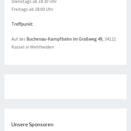
Diens­tags ab 18:30 Uhr
Frei­tags ab 18:00 Uhr
Treff­punkt
Auf der
Buchen­au-Kampf­bahn im Graß­weg
49
, 34121
Kas­sel in Wehlheiden
Unsere Sponsoren