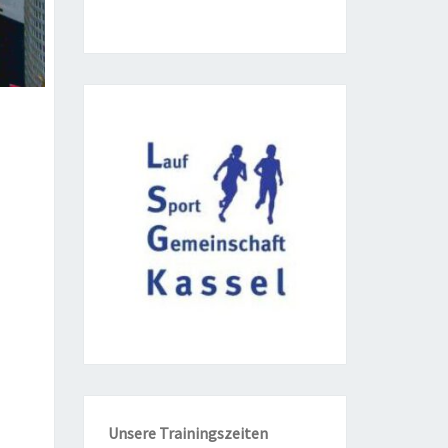
Unse­re
Trai­nings­zei­ten