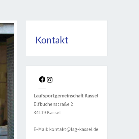
Kontakt
Face­
Insta­
book
gram
Lauf­sport­ge­mein­schaft Kas­sel
Elf­bu­chen­stra­ße 2
34119 Kas­sel
E‑Mail:
kontakt@lsg-kassel.de