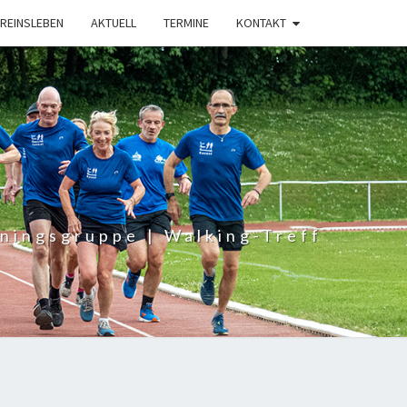
R­EINS­LE­BEN
AKTU­ELL
TER­MI­NE
KON­TAKT
ningsgruppe | Walking-Treff