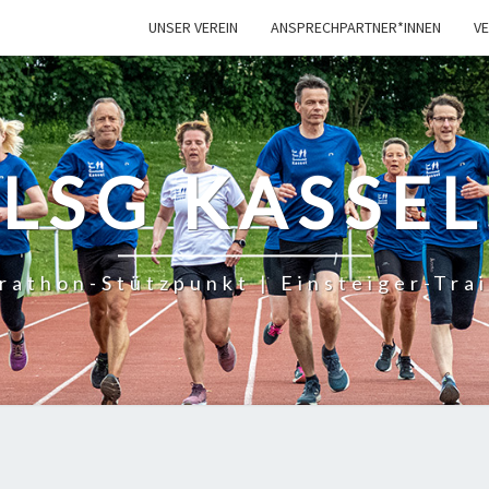
UNSER VER­EIN
ANSPRECHPARTNER*INNEN
VE
LSG KASSEL
rathon-Stützpunkt | Einsteiger-Trai