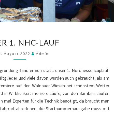
U
R 1. NHC-LAUF
N
S
4. August 2022
Admin
E
R
grün­dung fand er nun statt: unser 1. Nord­hes­sen­cu­plauf.
1
t­glie­der und vie­le davon wur­den auch gebraucht, als am
.
Pre­mie­re auf den Wald­au­er Wie­sen bei schöns­tem Wet­ter
N
d in Wirk­lich­keit meh­re­re Läu­fe, von den Bam­­bi­­ni-Läu­­fen
H
on mal Exper­ten für die Tech­nik benö­tigt, da braucht man
C
fahr­rad­fah­re­rIn­nen, die Start­num­mern­aus­ga­be muss mit
-