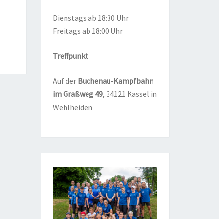
Diens­tags ab 18:30 Uhr
Frei­tags ab 18:00 Uhr
Treff­punkt
Auf der
Buchen­au-Kampf­bahn
im Graß­weg
49
, 34121 Kas­sel in
Wehlheiden