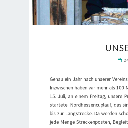
UNSE
2
Genau ein Jahr nach unse­rer Ver­eins­
Inzwi­schen haben wir mehr als 100 Mi
15. Juli, an einem Frei­tag, unse­re 
star­te­te. Nord­hes­sen­cu­plauf, das sin
bis zur Lang­stre­cke. Da wer­den sch
jede Men­ge Stre­cken­pos­ten, Begleit­