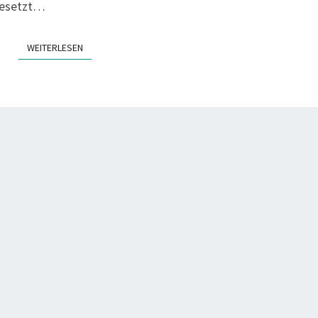
 besetzt…
L
A
WEI­TER­LE­SEN
WEITERLESEN
U
F