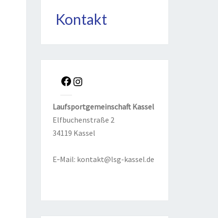
Kontakt
Lauf­sport­ge­mein­schaft Kas­sel
Elf­bu­chen­stra­ße 2
34119 Kas­sel
E‑Mail:
kontakt@lsg-kassel.de