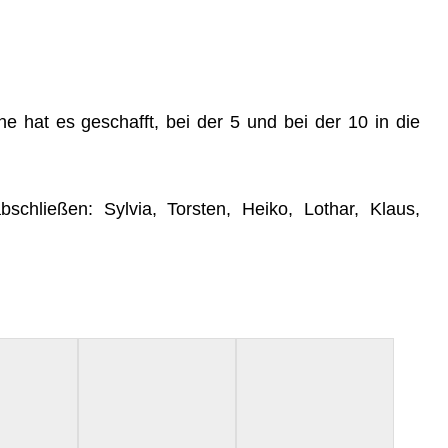
­ne hat es geschafft, bei der 5 und bei der 10 in die
bschlie­ßen: Syl­via, Tors­ten, Hei­ko, Lothar, Klaus,