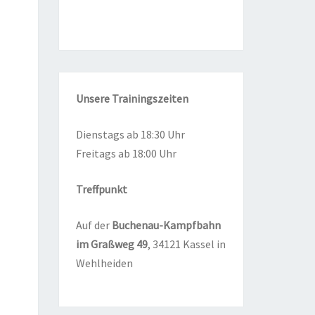
Unse­re
Trai­nings­zei­ten
Diens­tags ab 18:30 Uhr
Frei­tags ab 18:00 Uhr
Treff­punkt
Auf der
Buchen­au-Kampf­bahn
im Graß­weg
49
, 34121 Kas­sel in
Wehlheiden