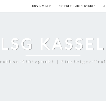
UNSER VER­EIN
ANSPRECHPARTNER*INNEN
VE
LSG KASSEL
rathon-Stützpunkt | Einsteiger-Trai