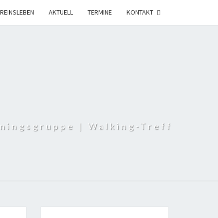
R­EINS­LE­BEN
AKTU­ELL
TER­MI­NE
KON­TAKT
ningsgruppe | Walking-Treff