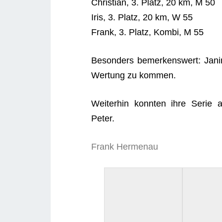
Chris­ti­an, 3. Platz, 20 km, M 50
Iris, 3. Platz, 20 km, W 55
Frank, 3. Platz, Kom­bi, M 55
Beson­ders bemer­kens­wert: Jani
Wer­tung zu kommen.
Wei­ter­hin konn­ten ihre Serie a
Peter.
Frank Her­men­au