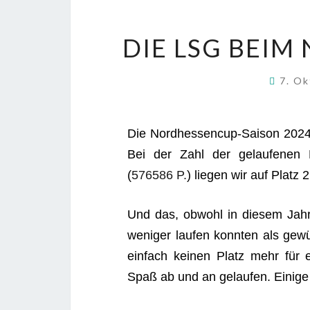
DIE LSG BEIM 
7. O
Die Nord­hes­sen­cup-Sai­son 2024 
Bei der Zahl der gelau­fe­nen K
(
576586 P.
) lie­gen wir auf Platz 2
Und das, obwohl in die­sem Jahr 
weni­ger lau­fen konn­ten als gew
ein­fach kei­nen Platz mehr für e
Spaß ab und an gelau­fen. Eini­ge