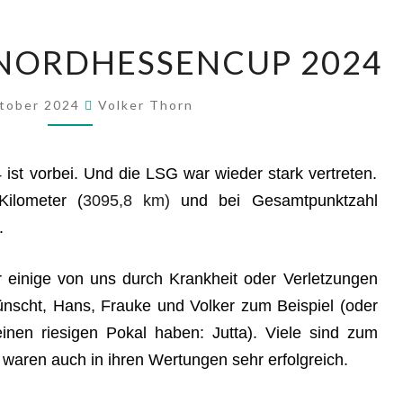
NORD­HES­SEN­CUP 2024
ktober 2024
Volker Thorn
ist vor­bei. Und die LSG war wie­der stark ver­tre­ten.
ilo­me­ter (
3095,8 km)
und bei Gesamt­punkt­zahl
.
eini­ge von uns durch Krank­heit oder Ver­let­zun­gen
ünscht, Hans, Frau­ke und Vol­ker zum Bei­spiel (oder
inen rie­si­gen Pokal haben: Jut­ta). Vie­le sind zum
 waren auch in ihren Wer­tun­gen sehr erfolgreich.