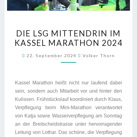
DIE LSG MIT­TEN­DRIN IM
KAS­SEL MARA­THON 2024
22. September 2024
Volker Thorn
Kas­sel Mara­thon heißt nicht nur lau­fend dabei
sein, son­dern auch Mit­ar­beit vor und hin­ter den
Kulis­sen. Früh­stücks­lauf koor­di­niert durch Klaus,
Ver­pfle­gung beim Mini-Mara­thon ver­ant­wor­tet
von Kat­ja sowie Was­ser­ver­pfle­gung am Sonn­tag
an der Breit­scheids­tras­se unter her­vor­ra­gen­der
Lei­tung von Lothar. Das schö­ne, die Ver­pfle­gung