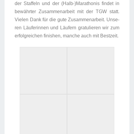
der Staf­feln und der (Halb-)Marathonis fin­det in
bewähr­ter Zusam­men­ar­beit mit der TGW statt.
Vie­len Dank für die gute Zusam­men­ar­beit. Unse­
ren Läu­fe­rin­nen und Läu­fern gra­tu­lie­ren wir zum
erfolg­rei­chen finis­hen, man­che auch mit Bestzeit.