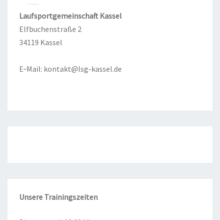
Lauf­sport­ge­mein­schaft Kas­sel
Elf­bu­chen­stra­ße 2
34119 Kas­sel
E‑Mail:
kontakt@lsg-kassel.de
Unse­re
Trai­nings­zei­ten