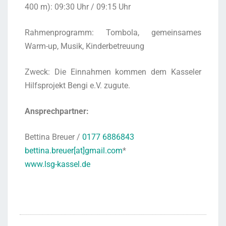
400 m): 09:30 Uhr / 09:15 Uhr
Rah­men­pro­gramm: Tom­bo­la, gemein­sa­mes
Warm-up, Musik, Kinderbetreuung
Zweck: Die Ein­nah­men kom­men dem Kas­se­ler
Hilfs­pro­jekt Ben­gi e.V. zugute.
Ansprech­part­ner:
Bet­ti­na Breu­er /
0177 6886843
bettina.breuer[at]gmail.com
*
www.lsg-kassel.de