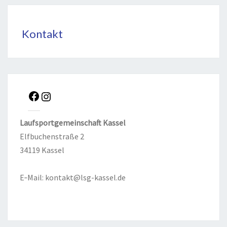
Kontakt
Lauf­sport­ge­mein­schaft Kas­sel
Elf­bu­chen­stra­ße 2
34119 Kas­sel
E‑Mail:
kontakt@lsg-kassel.de