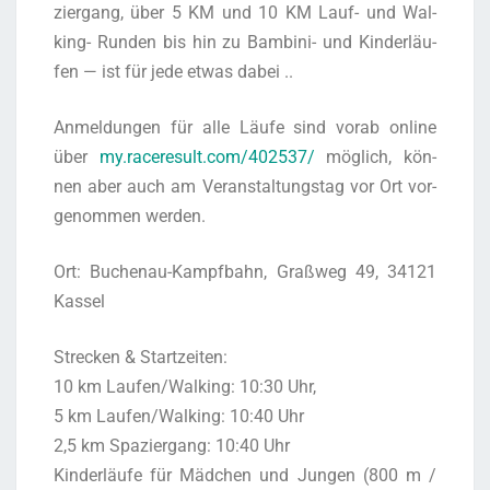
zier­gang, über 5 KM und 10 KM Lauf- und Wal­
king- Run­den bis hin zu Bam­bi­ni- und Kin­der­läu­
fen — ist für jede etwas dabei ..
Anmel­dun­gen für alle Läu­fe sind vor­ab online
über
my.raceresult.com/402537/
mög­lich, kön­
nen aber auch am Ver­an­stal­tungs­tag vor Ort vor­
ge­nom­men werden.
Ort: Buchen­au-Kampf­bahn, Graß­weg 49, 34121
Kassel
Stre­cken & Start­zei­ten:
10 km Laufen/Walking: 10:30 Uhr,
5 km Laufen/Walking: 10:40 Uhr
2,5 km Spa­zier­gang: 10:40 Uhr
Kin­der­läu­fe für Mäd­chen und Jun­gen (800 m /