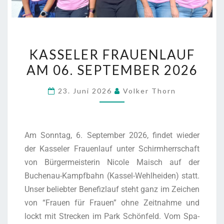
KAS­SE­LER FRAU­EN­LAUF
AM 06. SEP­TEM­BER 2026
23. Juni 2026
Volker Thorn
Am Sonn­tag, 6. Sep­tem­ber 2026, fin­det wie­der
der Kas­se­ler Frau­en­lauf unter Schirm­herr­schaft
von Bür­ger­meis­te­rin Nico­le Maisch auf der
Buchen­au-Kampf­bahn (Kas­sel-Wehl­hei­den) statt.
Unser belieb­ter Bene­fiz­lauf steht ganz im Zei­chen
von “Frau­en für Frau­en” ohne Zeit­nah­me und
lockt mit Stre­cken im Park Schön­feld. Vom Spa­