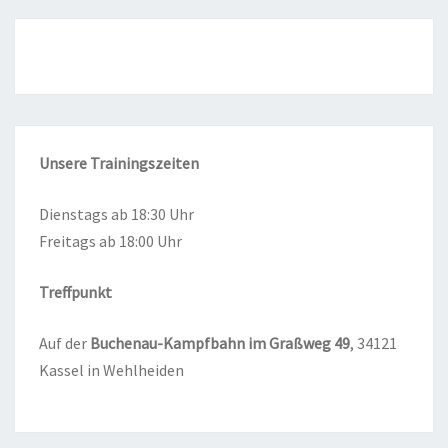
Unse­re
Trai­nings­zei­ten
Diens­tags ab 18:30 Uhr
Frei­tags ab 18:00 Uhr
Treff­punkt
Auf der
Buchen­au-Kampf­bahn im Graß­weg
49
, 34121
Kas­sel in Wehlheiden